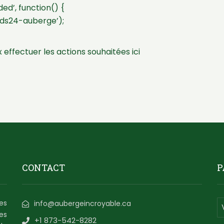
d’, function() {
ds24-auberge’);
 effectuer les actions souhaitées ici
CONTACT
P
es
info@aubergeincroyable.ca
es
+1 873-542-8282