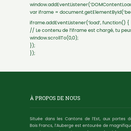
window.addEventListener(‘DOMContentLoade
var iframe = document.getElementById(‘be
iframe.addEventListener(‘load’, function() {
// Le contenu de l’iframe est chargé, tu peux
window.scrollTo(0,0);
});
});
À PROPOS DE NOUS
Située dans les Cantons de l’Est, aux portes d
Bois Francs, l’Auberge est entourée de magnifiqu