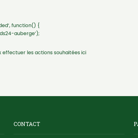
d’, function() {
ds24-auberge’);
 effectuer les actions souhaitées ici
CONTACT
P