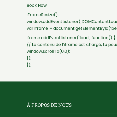
Book Now
iFrameResize();
window.addEventListener(‘DOMContentLoade
var iframe = document.getElementById(‘be
iframe.addEventListener(‘load’, function() {
// Le contenu de l’iframe est chargé, tu peux
window.scrollTo(0,0);
});
});
À PROPOS DE NOUS