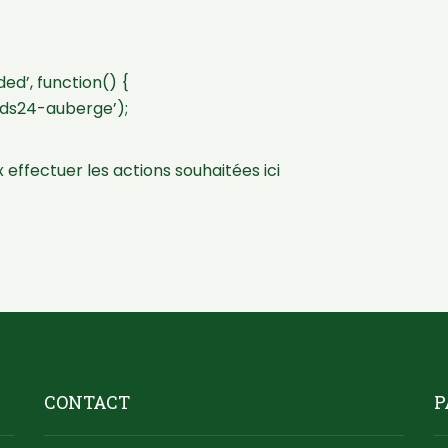
d’, function() {
ds24-auberge’);
 effectuer les actions souhaitées ici
CONTACT
P