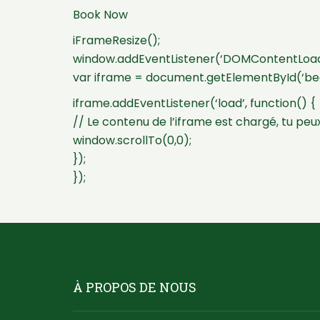
Book Now
iFrameResize();
window.addEventListener(‘DOMContentLoade
var iframe = document.getElementById(‘be
iframe.addEventListener(‘load’, function() {
// Le contenu de l’iframe est chargé, tu peux
window.scrollTo(0,0);
});
});
À PROPOS DE NOUS