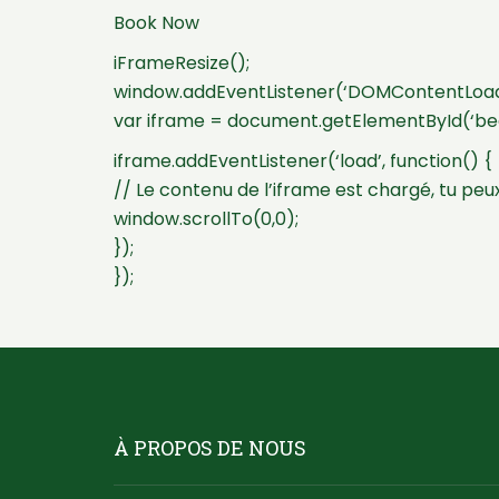
Book Now
iFrameResize();
window.addEventListener(‘DOMContentLoade
var iframe = document.getElementById(‘be
iframe.addEventListener(‘load’, function() {
// Le contenu de l’iframe est chargé, tu peux
window.scrollTo(0,0);
});
});
À PROPOS DE NOUS