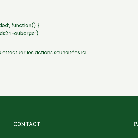
d’, function() {
ds24-auberge’);
 effectuer les actions souhaitées ici
CONTACT
P