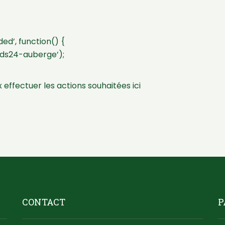
d’, function() {
ds24-auberge’);
 effectuer les actions souhaitées ici
CONTACT
P