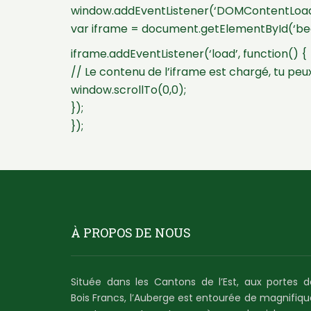
window.addEventListener(‘DOMContentLoade
var iframe = document.getElementById(‘be
iframe.addEventListener(‘load’, function() {
// Le contenu de l’iframe est chargé, tu peux
window.scrollTo(0,0);
});
});
À PROPOS DE NOUS
Située dans les Cantons de l’Est, aux portes d
Bois Francs, l’Auberge est entourée de magnifiqu