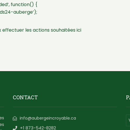
d’, function() {
ds24-auberge’);
 effectuer les actions souhaitées ici
CONTACT
P
es
info@aubergeincroyable.ca
es
+1 873-542-8282