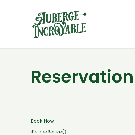
Reservatio
Book Now
iFrameResize();