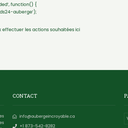
d’, function() {
ds24-auberge’);
 effectuer les actions souhaitées ici
CONTACT
P
es
info@aubergeincroyable.ca
es
+1 873-542-8282