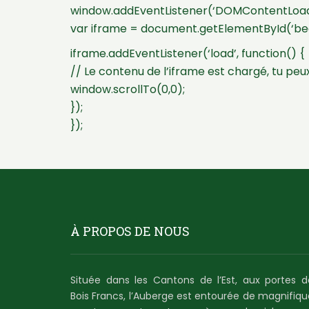
window.addEventListener(‘DOMContentLoade
var iframe = document.getElementById(‘be
iframe.addEventListener(‘load’, function() {
// Le contenu de l’iframe est chargé, tu peux
window.scrollTo(0,0);
});
});
À PROPOS DE NOUS
Située dans les Cantons de l’Est, aux portes d
Bois Francs, l’Auberge est entourée de magnifiqu